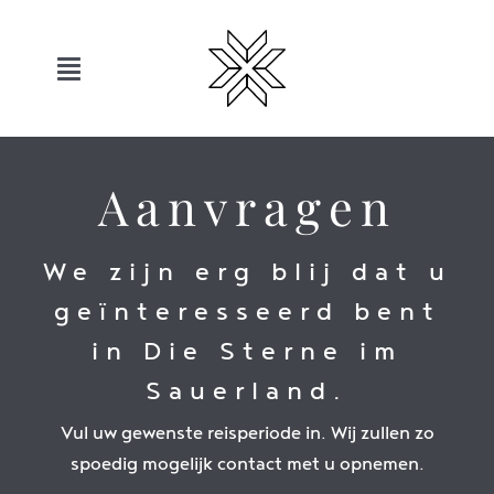
Overslaan
naar
inhoud
Toggle
navigatie
Hotels
Aanvragen
Sauerland
We zijn erg blij dat u
Aanbiedingen
geïnteresseerd bent
in Die Sterne im
Beweging
Sauerland.
Vul uw gewenste reisperiode in. Wij zullen zo
Ontspanning
spoedig mogelijk contact met u opnemen.