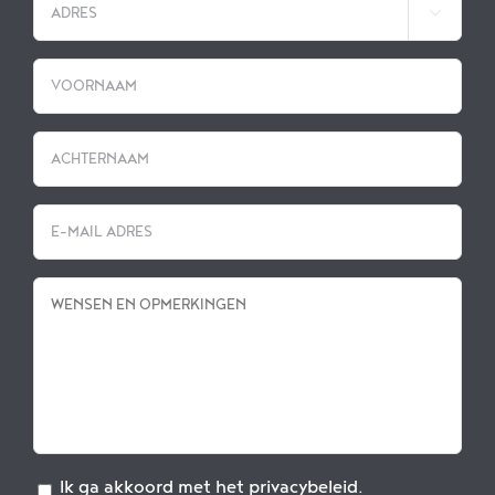

JJJJ
Ik ga akkoord met het privacybeleid.