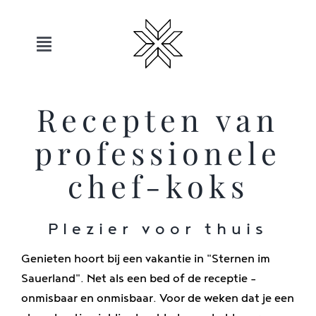
Overslaan
naar
inhoud
Toggle
navigatie
Hotels
Recepten van
professionele
Sauerland
chef-koks
Aanbiedingen
Plezier voor thuis
Beweging
Genieten hoort bij een vakantie in "Sternen im
Sauerland". Net als een bed of de receptie -
Ontspanning
onmisbaar en onmisbaar. Voor de weken dat je een