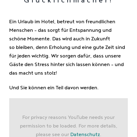
Glücklichmacher!
Genießen
Ein Urlaub im Hotel, betreut von freundlichen
Jobs
Menschen
– das sorgt
f
ür Entspannung und
schöne Momente. Das wird auch in Zukunft
so
bleiben, denn Erholung und eine gute Zeit sind
für jeden wichtig. Wir sorgen dafür, dass unsere
Gäste
den Stress hinter sich lassen können
– und
das macht uns stolz!
Und Sie können ein Teil davon werden.
For privacy reasons YouTube needs your
permission to be loaded. For more details,
please see our
Datenschutz
.