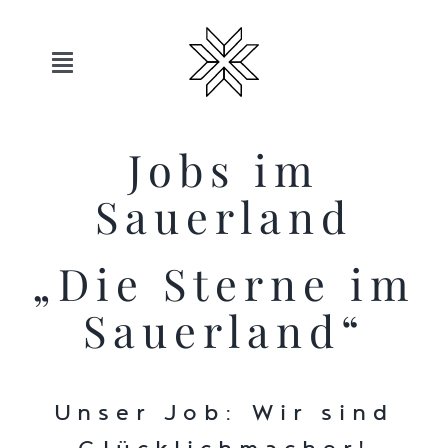
Skip
to
content
Toggle
Navigation
Hotels
Jobs im
Sauerland
Sauerland
„Die Sterne im
Angebote
Sauerland“
Bewegen
Entspannen
Unser Job: Wir sind