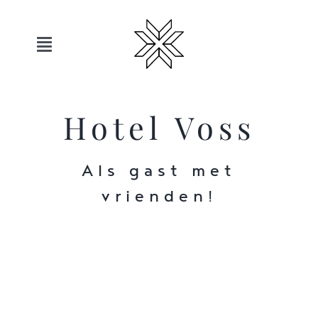
Overslaan
naar
inhoud
Toggle
navigatie
Hotels
Hotel Voss
Sauerland
Als gast met
Aanbiedingen
vrienden!
Beweging
Ontspanning