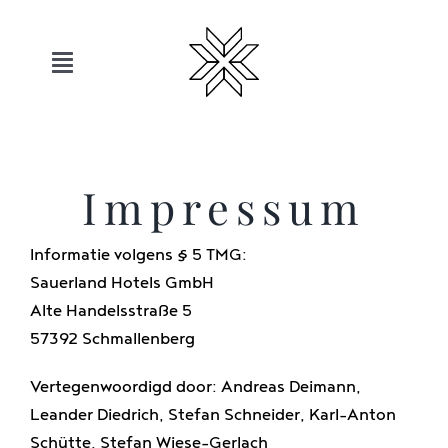
Overslaan
naar
inhoud
Toggle
navigatie
Hotels
Impressum
Sauerland
Informatie volgens § 5 TMG:
Aanbiedingen
Sauerland Hotels GmbH
Alte Handelsstraße 5
Beweging
57392 Schmallenberg
Vertegenwoordigd door: Andreas Deimann,
Ontspanning
Leander Diedrich, Stefan Schneider, Karl-Anton
Schütte, Stefan Wiese-Gerlach