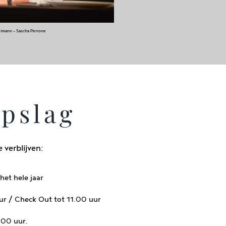
eimann – Sascha Perrone
opslag
 verblijven:
het hele jaar
ur / Check Out tot 11.00 uur
.00 uur.