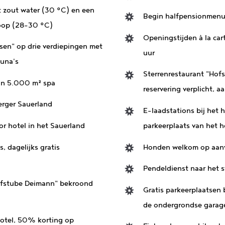
 zout water (30 °C) en een
Begin halfpensionmenu
oop (28-30 °C)
Openingstijden à la car
sen" op drie verdiepingen met
uur
auna's
Sterrenrestaurant "Hof
an 5.000 m² spa
reservering verplicht,
erger Sauerland
E-laadstations bij het 
or hotel in het Sauerland
parkeerplaats van het h
 dagelijks gratis
Honden welkom op aan
Pendeldienst naar het s
Hofstube Deimann" bekroond
Gratis parkeerplaatsen 
de ondergrondse garag
otel, 50% korting op