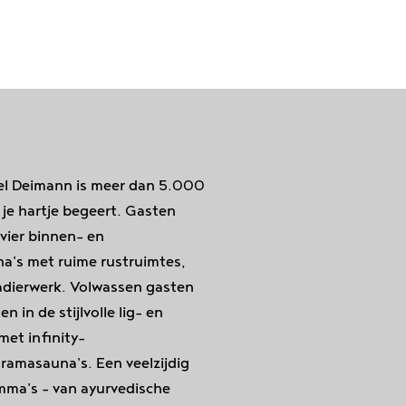
el Deimann is meer dan 5.000
 je hartje begeert. Gasten
ier binnen- en
a's met ruime rustruimtes,
radierwerk. Volwassen gasten
 in de stijlvolle lig- en
met infinity-
amasauna's. Een veelzijdig
amma's
– van ayurvedische