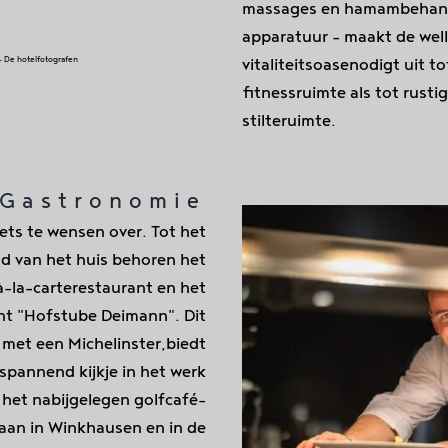
massages
en hamambehand
apparatuur
– maakt de wel
– De hotelfotografen
vitaliteitsoase
nodigt uit t
fitnessruimte als tot rusti
stilteruimte.
Gastronomie
niets te wensen over. Tot het
d van het huis behoren het
à-la-carterestaurant en het
ant
"Hofstube Deimann". Dit
 met een Michelinster,
biedt
pannend kijkje in het werk
 het nabijgelegen golfcafé-
aan in Winkhausen en in de