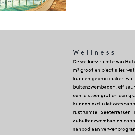
Wellness
De wellnessruimte van Hot
m² groot en biedt alles wat
kunnen gebruikmaken van v
buitenzwembaden, elf saun
een leisteengrot en een g
kunnen exclusief ontspannen
rustruimte
"Seeterrassen" 
au
buitenzwembad en panor
aanbod aan verwenprogr