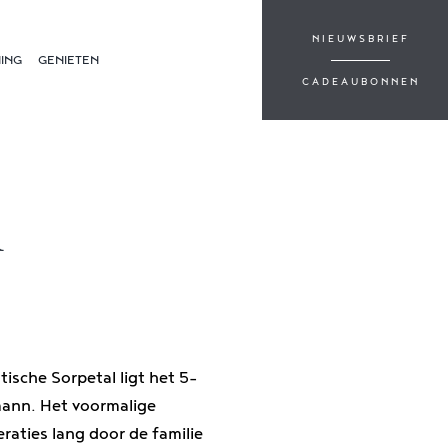
NIEUWSBRIEF
ING
GENIETEN
CADEAUBONNEN
n
ische Sorpetal ligt het 5-
mann. Het voormalige
raties lang door de familie