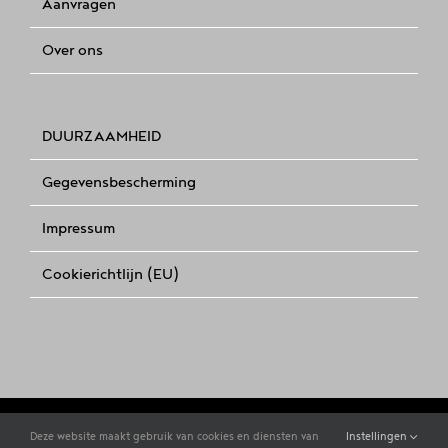
Aanvragen
Over ons
DUURZAAMHEID
Gegevensbescherming
Impressum
Cookierichtlijn (EU)
Copyright 2021 |
DIE STERNE IM SAUERLAND
Deze website maakt gebruik van cookies en diensten van
Instellingen