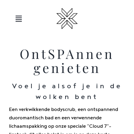
Overslaan
naar
inhoud
Toggle
navigatie
Hotels
OntSPAnnen
Sauerland
genieten
Aanbiedingen
Voel je alsof je in de
wolken bent
Beweging
Een verkwikkende bodyscrub, een ontspannend
duoromantisch bad en een verwennende
Ontspanning
lichaamspakking op onze speciale "Cloud 7"-