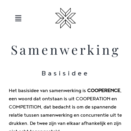
Overslaan
naar
inhoud
Toggle
navigatie
Hotels
Samenwerking
Sauerland
Basisidee
Aanbiedingen
Het basisidee van samenwerking is
COOPERENCE
,
Beweging
een woord dat ontstaan is uit COOPERATION en
COMPETITION, dat bedacht is om de spannende
relatie tussen samenwerking en concurrentie uit te
Ontspanning
drukken. De twee zijn van elkaar afhankelijk en zijn