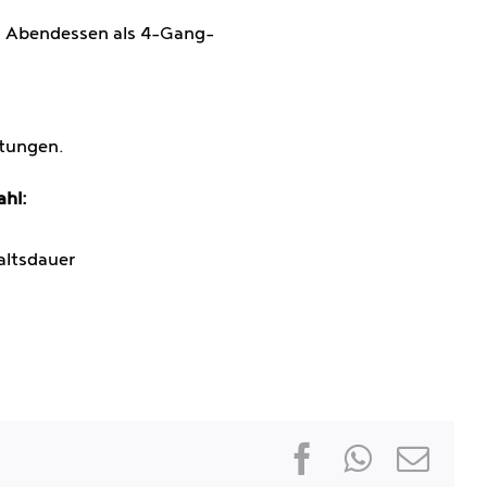
d Abendessen als 4-Gang-
htungen.
ahl:
altsdauer
Facebook
Whats
E-