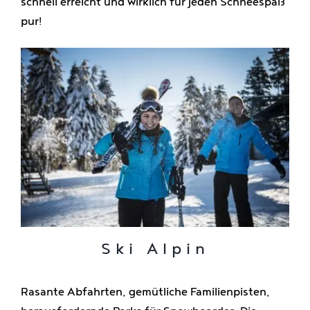
schnell erreicht und wirklich für jeden Schneespaß
Genießen
pur!
Jobs
Ski Alpin
Rasante Abfahrten, gemütliche Familienpisten,