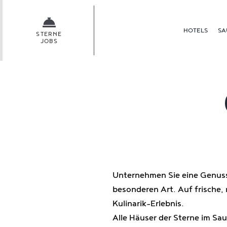
Skip
to
HOTELS
SA
content
STERNE
JOBS
Unternehmen Sie eine Genuss
besonderen Art. Auf frische, 
Kulinarik-Erlebnis.
Alle Häuser der Sterne im Sa