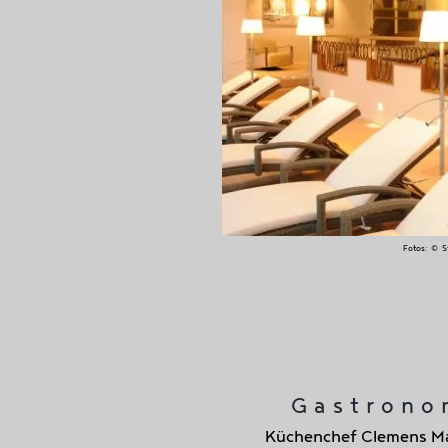
Fotos: © St
Gastrono
Küchenchef Clemens M