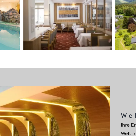
We
Ihre E
Welt i