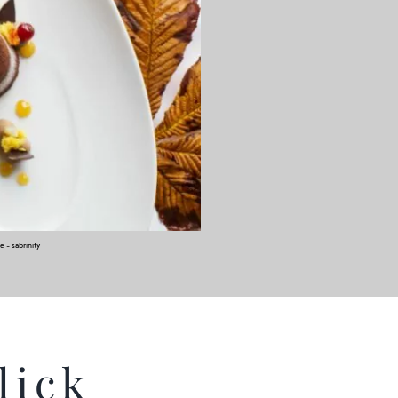
 – sabrinity
lick