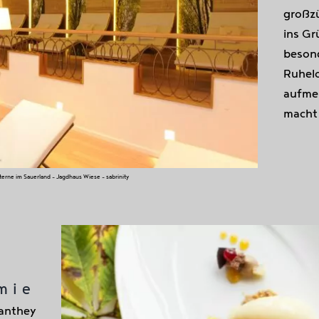
großz
ins Gr
besond
Ruhel
aufmer
macht 
erne im Sauerland – Jagdhaus Wiese – sabrinity
mie
anthey