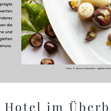
eprägte
hwerten
onderes
en die
ine und
gleiten
Genuss.
Fotos: © Sterne im Sauerland – Jagdhaus Wiese
 Hotel im Überb