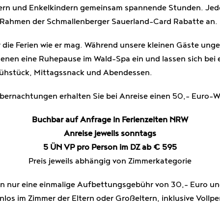
ndern und Enkelkindern gemeinsam spannende Stunden. Jede
m Rahmen der Schmallenberger Sauerland-Card Rabatte an.
 die Ferien wie er mag. Während unsere kleinen Gäste unge
hsenen eine Ruhepause im Wald-Spa ein und lassen sich be
rühstück, Mittagssnack und Abendessen.
bernachtungen erhalten Sie bei Anreise einen 50,- Euro-W
Buchbar auf Anfrage in Ferienzeiten NRW
Anreise jeweils sonntags
5 ÜN VP pro Person im DZ ab € 595
Preis jeweils abhängig von Zimmerkategorie
len nur eine einmalige Aufbettungsgebühr von 30,- Euro 
nlos im Zimmer der Eltern oder Großeltern, inklusive Vollpe