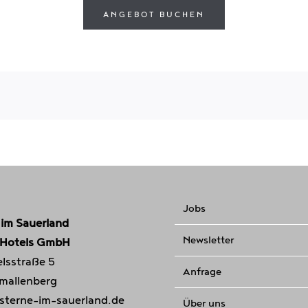
ANGEBOT BUCHEN
Jobs
 im Sauerland
Newsletter
 Hotels GmbH
lsstraße 5
Anfrage
mallenberg
sterne-im-sauerland.de
Über uns