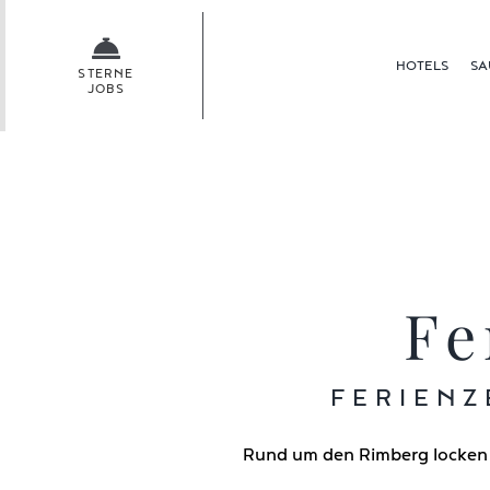
Skip
to
HOTELS
SA
content
STERNE
JOBS
Fe
FERIENZ
Rund um den Rimberg locken l