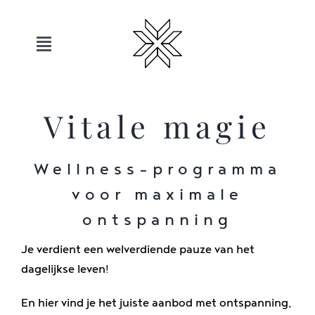
Overslaan
naar
inhoud
Toggle
navigatie
Hotels
Vitale magie
Sauerland
Wellness-programma
Aanbiedingen
voor maximale
ontspanning
Beweging
Je verdient een welverdiende pauze van het
dagelijkse leven!
Ontspanning
En hier vind je het juiste aanbod met ontspanning,