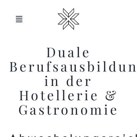
Skip
to
content
Toggle
Navigation
Hotels
Duale
Berufsausbildu
Sauerland
in der
Angebote
Hotellerie &
Bewegen
Gastronomie
Entspannen