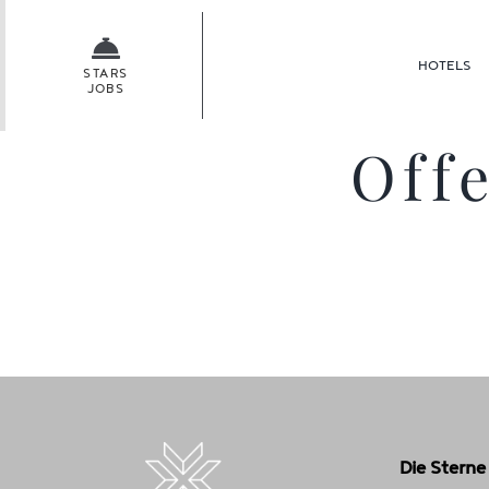
Skip
to
HOTELS
content
STARS
JOBS
Off
Die Sterne