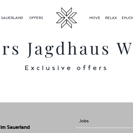
SAUERLAND
OFFERS
MOVE
RELAX
ENJO
ers Jagdhaus W
Exclusive offers
Jobs
 im Sauerland